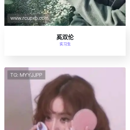
奚双伦
实习生