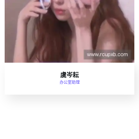
虞岑耘
办公室助理